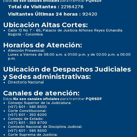
Estos
para tramitar
No son canales oficiales
PQRSDF
Total de Visitantes :
22164276
Visitantes Últimas 24 horas :
92420
Ubicación Altas Cortes:
Calle 12 No 7 - 65, Palacio de Justicia Alfonso Reyes Echandía
Bogotá - Colombia
Horarios de Atención:
Atención Presencial:
Lunes a Viernes de 08:00 a.m. a 01:00 p.m. y de 02:00 p.m. a 05:00
p.m.
Ubicación de Despachos Judiciales
y Sedes administrativas:
Directorio Nacional
Canales de atención:
Estos
para tramitar
No son canales oficiales
PQRSDF
Consejo Superior de la Judicatura:
(+57) 601 - 565 8500
Corte Constitucional:
(+57) 601 - 350 6200
Consejo de Estado:
(+57) 601 - 350 6700
Comisión Nacional de Disciplina Judicial:
(+57) 601 - 565 8500
Corte Suprema de Justicia: