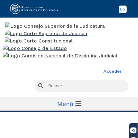
ES
Spani
Rama Judicial
Acceder
Busc
Buscar
Menú