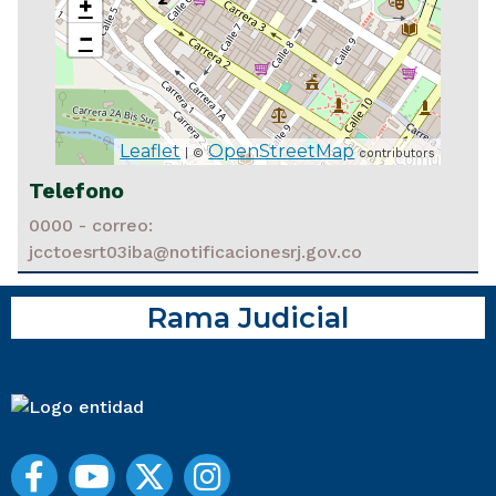
+
−
Leaflet
OpenStreetMap
| ©
contributors
Telefono
0000 - correo:
jcctoesrt03iba@notificacionesrj.gov.co
Rama Judicial