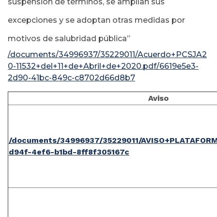
suspensión de términos, se amplían sus
excepciones y se adoptan otras medidas por
motivos de salubridad pública”
/documents/34996937/35229011/Acuerdo+PCSJA2
0-11532+del+11+de+Abril+de+2020.pdf/6619e5e3-
2d90-41bc-849c-c8702d66d8b7
Aviso
/documents/34996937/35229011/AVISO+PLATAFORMA
d94f-4ef6-b1bd-8ff8f305167c