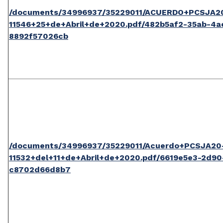
/documents/34996937/35229011/ACUERDO+PCSJA2
11546+25+de+Abril+de+2020.pdf/482b5af2-35ab-4a
8892f57026cb
/documents/34996937/35229011/Acuerdo+PCSJA20
11532+del+11+de+Abril+de+2020.pdf/6619e5e3-2d9
c8702d66d8b7