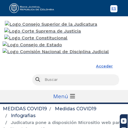
ES
Spani
Rama Judicial
Acceder
Busc
Buscar
Menú
MEDIDAS COVID19
Medidas COVID19
Infografias
Judicatura pone a disposición Micrositio web para