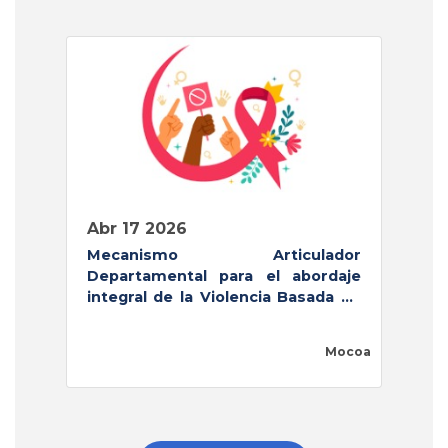
abr 17 2026
Mecanismo Articulador
Departamental para el abordaje
integral de la Violencia Basada en
I
Género (VBG)
d
D
Mocoa