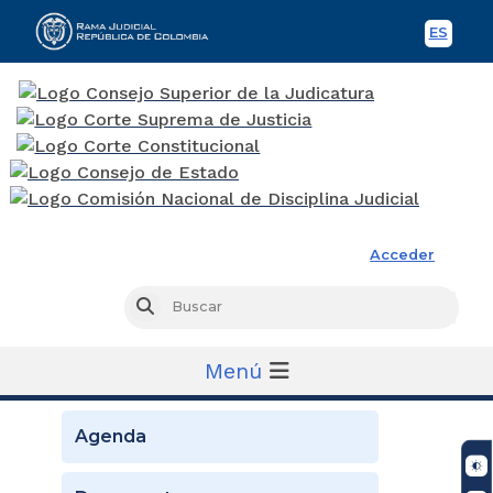
ES
Spani
Rama Judicial
Acceder
Busc
Buscar
Menú
Agenda