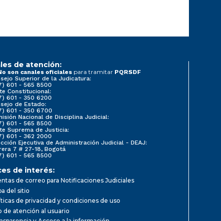
les de atención:
para tramitar
No son canales oficiales
PQRSDF
sejo Superior de la Judicatura:
7) 601 - 565 8500
te Constitucional:
7) 601 - 350 6200
sejo de Estado:
7) 601 - 350 6700
isión Nacional de Disciplina Judicial:
7) 601 - 565 8500
te Suprema de Justicia:
7) 601 - 362 2000
ección Ejecutiva de Administración Judicial - DEAJ:
rera 7 # 27-18, Bogotá
7) 601 - 565 8500
ces de interés:
ntas de correo para Notificaciones Judiciales
a del sitio
íticas de privacidad y condiciones de uso
io de atención al usuario
nsparencia y Acceso a la información