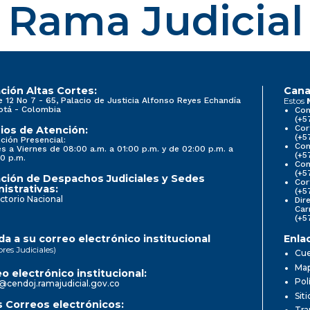
Rama Judicial
ción Altas Cortes:
Cana
e 12 No 7 - 65, Palacio de Justicia Alfonso Reyes Echandía
Estos
otá - Colombia
Con
(+5
Cor
ios de Atención:
(+5
ción Presencial:
Con
s a Viernes de 08:00 a.m. a 01:00 p.m. y de 02:00 p.m. a
(+5
0 p.m.
Com
(+5
ción de Despachos Judiciales y Sedes
Cor
istrativas:
(+5
ctorio Nacional
Dir
Car
(+5
a a su correo electrónico institucional
Enla
ores Judiciales)
Cue
Map
o electrónico institucional:
Pol
@cendoj.ramajudicial.gov.co
Sit
 Correos electrónicos:
Tra