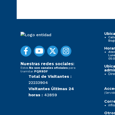
Ubica
Call
Bog
Horar
Aten
Lune
05:0
Nuestras redes sociales:
Ubica
Estos
para
No son canales oficiales
admin
tramitar
PQRSDF
Dire
Total de Visitantes :
22233904
Visitantes Últimas 24
Acced
(Servid
horas :
42859
Corre
info
Otros