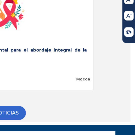
abr 
al para el abordaje integral de la
27 N
elimin
Mocoa
TICIAS