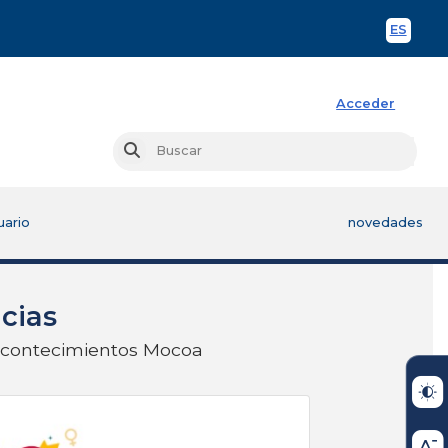
ES
Spani
Acceder
Busc
Buscar
uario
novedades
cias
 acontecimientos Mocoa