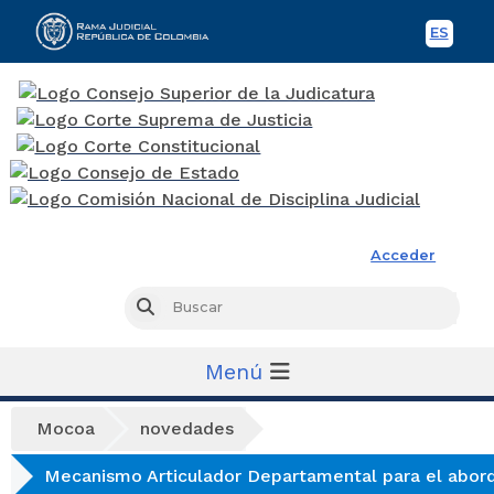
ES
Spani
Rama Judicial
Acceder
Busc
Buscar
Menú
Mocoa
novedades
Mecanismo Articulador Departamental para el aborda