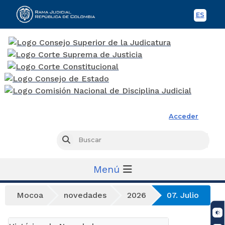
ES
Spani
Rama Judicial
Acceder
Busc
Buscar
Menú
Mocoa
novedades
2026
07. Julio