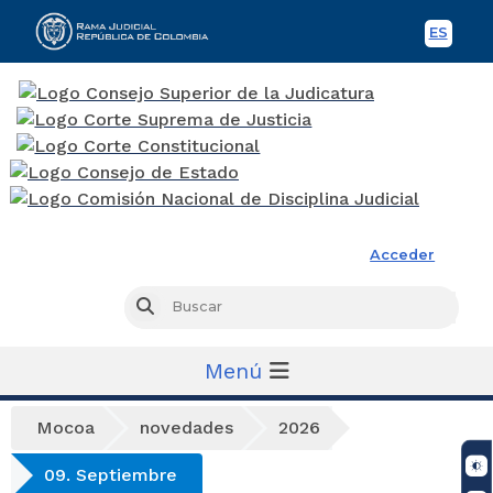
ES
Spani
Rama Judicial
Acceder
Busc
Buscar
Menú
Mocoa
novedades
2026
09. Septiembre