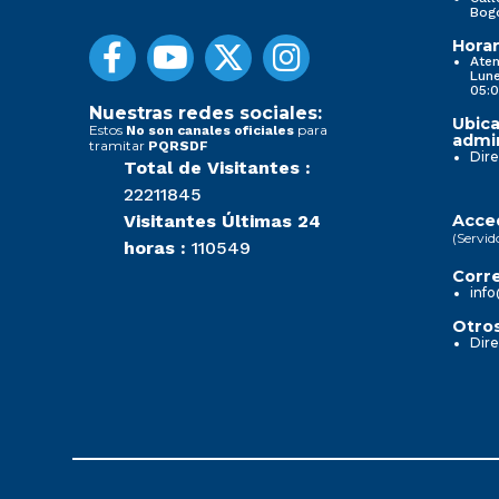
Bog
Horar
Aten
Lune
05:0
Nuestras redes sociales:
Ubica
Estos
para
No son canales oficiales
admin
tramitar
PQRSDF
Dire
Total de Visitantes :
22211845
Visitantes Últimas 24
Acced
(Servid
horas :
110549
Corre
info
Otros
Dire