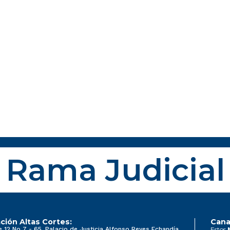
Rama Judicial
ción Altas Cortes:
Cana
e 12 No 7 - 65, Palacio de Justicia Alfonso Reyes Echandía
Estos