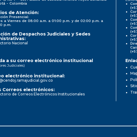
otá - Colombia
Con
(+5
Cor
ios de Atención:
(+5
ción Presencial:
Con
s a Viernes de 08:00 a.m. a 01:00 p.m. y de 02:00 p.m. a
(+5
0 p.m.
Com
(+5
ción de Despachos Judiciales y Sedes
Cor
istrativas:
(+5
ctorio Nacional
Dir
Car
(+5
a a su correo electrónico institucional
Enla
ores Judiciales)
Cue
Map
o electrónico institucional:
Pol
@cendoj.ramajudicial.gov.co
Sit
 Correos electrónicos:
Tra
ctorio de Correos Electrónicos Institucionales