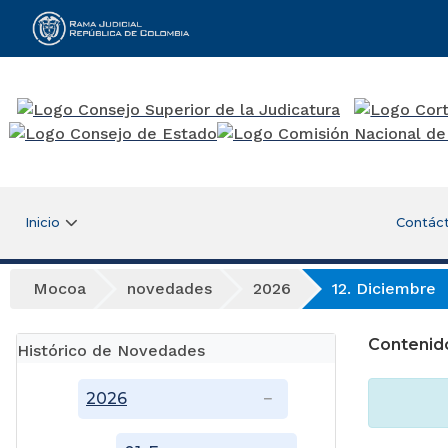
Rama Judicial
Inicio
Contác
Mocoa
novedades
2026
12. Diciembre
Contenid
Histórico de Novedades
2026