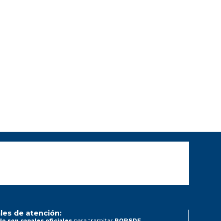
les de atención:
para tramitar
No son canales oficiales
PQRSDF