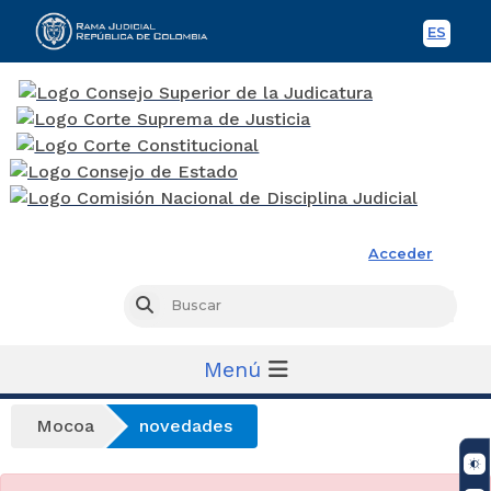
ES
Spani
Rama Judicial
Acceder
Busc
Buscar
Menú
Mocoa
novedades