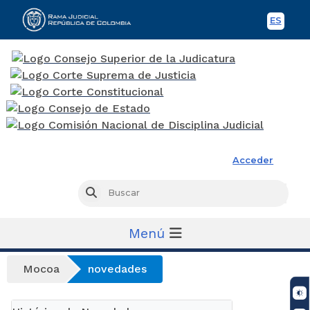
ES
Spani
Rama Judicial
Acceder
Busc
Buscar
Menú
Mocoa
novedades