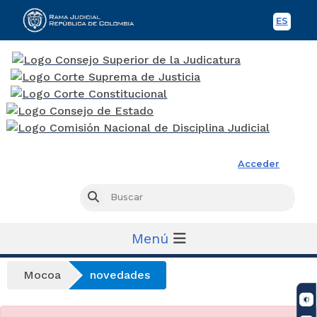
ES
Spani
Rama Judicial
Acceder
Busc
Buscar
Menú
Mocoa
novedades