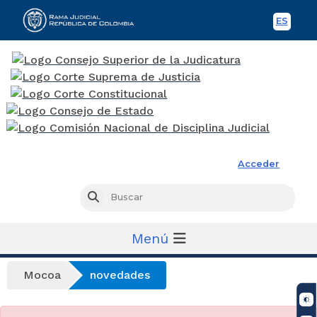
ES
Spani
Rama Judicial
Acceder
Busc
Buscar
Menú
Mocoa
novedades