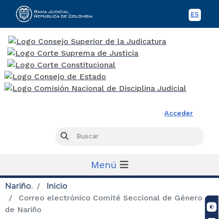
ES
Spani
Rama Judicial
Acceder
Busc
Buscar
Menú
Nariño.
Inicio
Correo electrónico Comité Seccional de Género
de Nariño