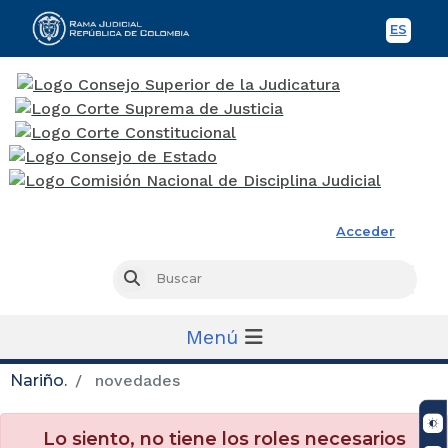
ES
Spani
Rama Judicial
Acceder
Busc
Buscar
Menú
Nariño.
novedades
Lo siento, no tiene los roles necesarios