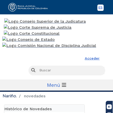
ES
Spani
Rama Judicial
Acceder
Busc
Buscar
Menú
Nariño.
novedades
Histórico de Novedades