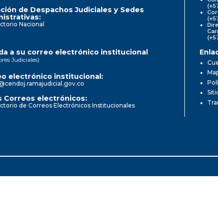
(+5
ción de Despachos Judiciales y Sedes
Cor
istrativas:
(+5
ctorio Nacional
Dir
Car
(+5
a a su correo electrónico institucional
Enla
ores Judiciales)
Cue
Map
o electrónico institucional:
Pol
@cendoj.ramajudicial.gov.co
Sit
 Correos electrónicos:
Tra
ctorio de Correos Electrónicos Institucionales