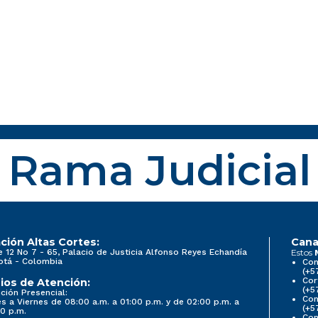
Rama Judicial
ción Altas Cortes:
Cana
e 12 No 7 - 65, Palacio de Justicia Alfonso Reyes Echandía
Estos
otá - Colombia
Con
(+5
Cor
ios de Atención:
(+5
ción Presencial:
Con
s a Viernes de 08:00 a.m. a 01:00 p.m. y de 02:00 p.m. a
(+5
0 p.m.
Com