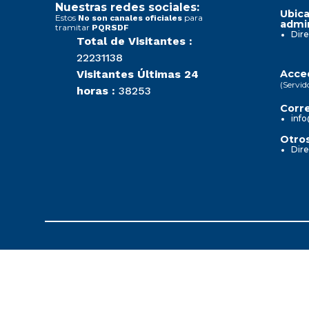
Nuestras redes sociales:
Ubica
Estos
para
No son canales oficiales
admin
tramitar
PQRSDF
Dire
Total de Visitantes :
22231138
Visitantes Últimas 24
Acced
(Servid
horas :
38253
Corre
info
Otros
Dire