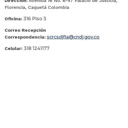
Dirección:
Avenida 16 No. 6-47 Palacio de Justicia,
Florencia, Caquetá Colombia
Oficina:
316 Piso 3
Correo Recepción
Correspondencia:
scrcsdjfla@cndj.gov.co
Celular:
318 1241177