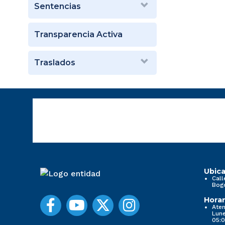
Sentencias
Transparencia Activa
Traslados
Ubica
Call
Bog
Horar
Aten
Lune
05:0