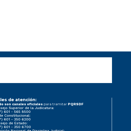
les de atención:
para tramitar
No son canales oficiales
PQRSDF
sejo Superior de la Judicatura:
7) 601 - 565 8500
te Constitucional:
7) 601 - 350 6200
sejo de Estado:
7) 601 - 350 6700
isión Nacional de Disciplina Judicial: