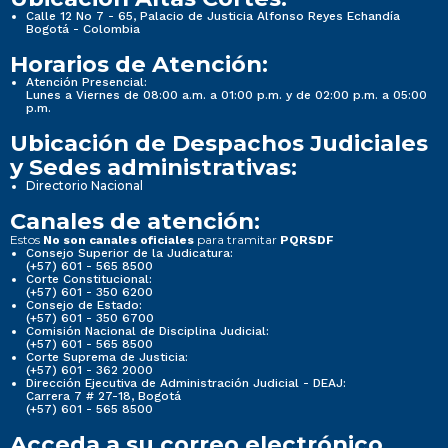
Calle 12 No 7 - 65, Palacio de Justicia Alfonso Reyes Echandía
Bogotá - Colombia
Horarios de Atención:
Atención Presencial:
Lunes a Viernes de 08:00 a.m. a 01:00 p.m. y de 02:00 p.m. a 05:00
p.m.
Ubicación de Despachos Judiciales
y Sedes administrativas:
Directorio Nacional
Canales de atención:
Estos
para tramitar
No son canales oficiales
PQRSDF
Consejo Superior de la Judicatura:
(+57) 601 - 565 8500
Corte Constitucional:
(+57) 601 - 350 6200
Consejo de Estado:
(+57) 601 - 350 6700
Comisión Nacional de Disciplina Judicial:
(+57) 601 - 565 8500
Corte Suprema de Justicia:
(+57) 601 - 362 2000
Dirección Ejecutiva de Administración Judicial - DEAJ:
Carrera 7 # 27-18, Bogotá
(+57) 601 - 565 8500
Acceda a su correo electrónico