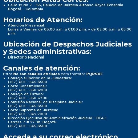
Calle 12 No 7 - 65, Palacio de Justicia Alfonso Reyes Echandía
Bogotá - Colombia
Horarios de Atención:
Atención Presencial:
Lunes a Viernes de 08:00 a.m. a 01:00 p.m. y de 02:00 p.m. a 05:00
p.m.
Ubicación de Despachos Judiciales
y Sedes administrativas:
Directorio Nacional
Canales de atención:
Estos
para tramitar
No son canales oficiales
PQRSDF
Consejo Superior de la Judicatura:
(+57) 601 - 565 8500
Corte Constitucional:
(+57) 601 - 350 6200
Consejo de Estado:
(+57) 601 - 350 6700
Comisión Nacional de Disciplina Judicial:
(+57) 601 - 565 8500
Corte Suprema de Justicia:
(+57) 601 - 362 2000
Dirección Ejecutiva de Administración Judicial - DEAJ:
Carrera 7 # 27-18, Bogotá
(+57) 601 - 565 8500
Acceda a su correo electrónico