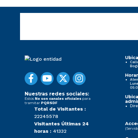
Ubica
Call
Bog
Horar
Aten
Lune
05:0
Nuestras redes sociales:
Ubica
Estos
para
No son canales oficiales
admin
tramitar
PQRSDF
Dire
Total de Visitantes :
22245578
Visitantes Últimas 24
Acced
(Servid
horas :
41332