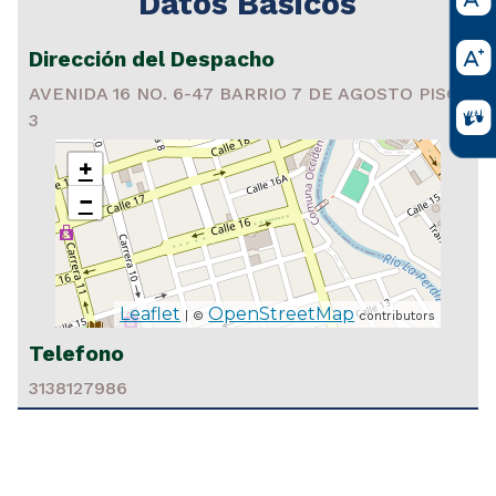
Datos Basicos
Dirección del Despacho
AVENIDA 16 NO. 6-47 BARRIO 7 DE AGOSTO PISO
3
+
−
Leaflet
OpenStreetMap
| ©
contributors
Telefono
3138127986