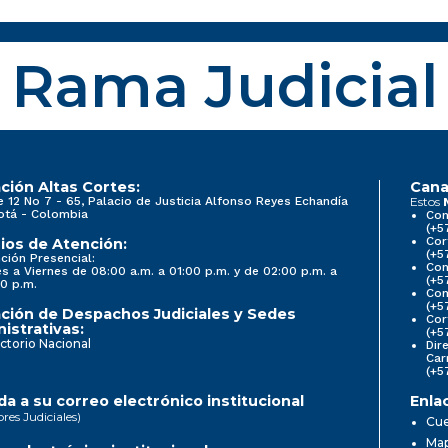
Rama Judicial
ción Altas Cortes:
Cana
e 12 No 7 - 65, Palacio de Justicia Alfonso Reyes Echandía
Estos
otá - Colombia
Con
(+5
Cor
ios de Atención:
(+5
ción Presencial:
Con
s a Viernes de 08:00 a.m. a 01:00 p.m. y de 02:00 p.m. a
(+5
0 p.m.
Com
(+5
ción de Despachos Judiciales y Sedes
Cor
istrativas:
(+5
ctorio Nacional
Dir
Car
(+5
a a su correo electrónico institucional
Enla
ores Judiciales)
Cue
Map