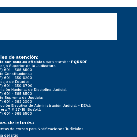
les de atención:
para tramitar
No son canales oficiales
PQRSDF
sejo Superior de la Judicatura:
7) 601 - 565 8500
te Constitucional:
7) 601 - 350 6200
sejo de Estado:
7) 601 - 350 6700
isión Nacional de Disciplina Judicial:
7) 601 - 565 8500
te Suprema de Justicia:
7) 601 - 362 2000
ección Ejecutiva de Administración Judicial - DEAJ:
rera 7 # 27-18, Bogotá
7) 601 - 565 8500
ces de interés:
ntas de correo para Notificaciones Judiciales
a del sitio