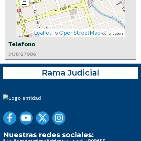
−
Leaflet
OpenStreetMap
| ©
contributors
Telefono
3138127986
Rama Judicial
Nuestras redes sociales:
Estos
para tramitar
No son canales oficiales
PQRSDF