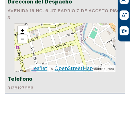
Dirección del Despacho
AVENIDA 16 NO. 6-47 BARRIO 7 DE AGOSTO PISO
3
+
−
12 2025
Leaflet
OpenStreetMap
| ©
contributors
OCATORIA ELECCIÓN CONJUEZ - COMISIÓN SECC
PLINA JUDICIAL CAQUETÁ
Telefono
3138127986