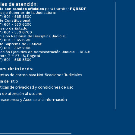
les de atención:
para tramitar
No son canales oficiales
PQRSDF
sejo Superior de la Judicatura:
7) 601 - 565 8500
te Constitucional:
7) 601 - 350 6200
sejo de Estado:
7) 601 - 350 6700
isión Nacional de Disciplina Judicial:
7) 601 - 565 8500
te Suprema de Justicia:
7) 601 - 362 2000
ección Ejecutiva de Administración Judicial - DEAJ:
rera 7 # 27-18, Bogotá
7) 601 - 565 8500
ces de interés:
ntas de correo para Notificaciones Judiciales
a del sitio
íticas de privacidad y condiciones de uso
io de atención al usuario
nsparencia y Acceso a la información