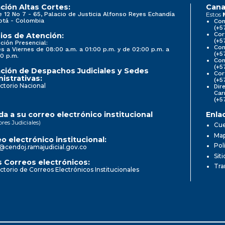
ción Altas Cortes:
Cana
e 12 No 7 - 65, Palacio de Justicia Alfonso Reyes Echandía
Estos
otá - Colombia
Con
(+5
Cor
ios de Atención:
(+5
ción Presencial:
Con
s a Viernes de 08:00 a.m. a 01:00 p.m. y de 02:00 p.m. a
(+5
0 p.m.
Com
(+5
ción de Despachos Judiciales y Sedes
Cor
istrativas:
(+5
ctorio Nacional
Dir
Car
(+5
a a su correo electrónico institucional
Enla
ores Judiciales)
Cue
Map
o electrónico institucional:
Pol
@cendoj.ramajudicial.gov.co
Sit
 Correos electrónicos:
Tra
ctorio de Correos Electrónicos Institucionales