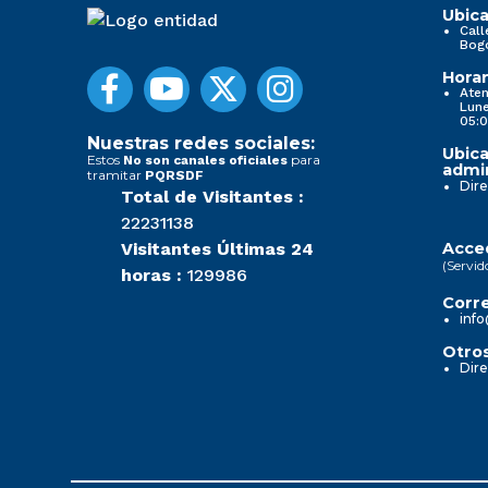
Ubica
Call
Bog
Horar
Aten
Lune
05:0
Nuestras redes sociales:
Ubica
Estos
para
No son canales oficiales
admin
tramitar
PQRSDF
Dire
Total de Visitantes :
22231138
Visitantes Últimas 24
Acced
(Servid
horas :
129986
Corre
info
Otros
Dire