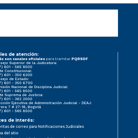
les de atención:
para tramitar
No son canales oficiales
PQRSDF
sejo Superior de la Judicatura:
7) 601 - 565 8500
te Constitucional:
7) 601 - 350 6200
sejo de Estado:
7) 601 - 350 6700
isión Nacional de Disciplina Judicial:
7) 601 - 565 8500
te Suprema de Justicia:
7) 601 - 362 2000
ección Ejecutiva de Administración Judicial - DEAJ:
rera 7 # 27-18, Bogotá
7) 601 - 565 8500
ces de interés:
ntas de correo para Notificaciones Judiciales
a del sitio