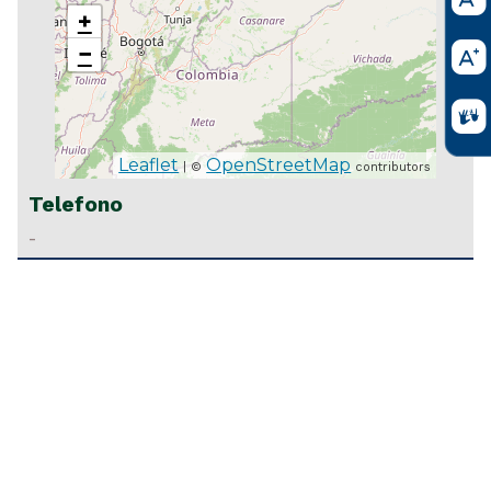
+
−
Leaflet
OpenStreetMap
| ©
contributors
Telefono
-