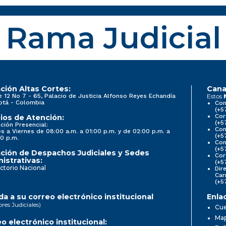
Rama Judicial
ción Altas Cortes:
Cana
e 12 No 7 - 65, Palacio de Justicia Alfonso Reyes Echandía
Estos
otá - Colombia
Con
(+5
Cor
ios de Atención:
(+5
ción Presencial:
Con
s a Viernes de 08:00 a.m. a 01:00 p.m. y de 02:00 p.m. a
(+5
0 p.m.
Com
(+5
ción de Despachos Judiciales y Sedes
Cor
istrativas:
(+5
ctorio Nacional
Dir
Car
(+5
a a su correo electrónico institucional
Enla
ores Judiciales)
Cue
Map
o electrónico institucional: