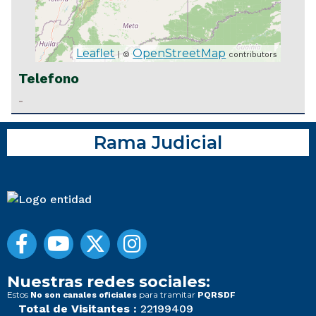
Leaflet
OpenStreetMap
| ©
contributors
Telefono
-
Rama Judicial
Nuestras redes sociales:
Estos
para tramitar
No son canales oficiales
PQRSDF
Total de Visitantes :
22199409