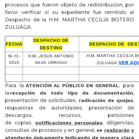
procesos que fueron objeto de redistribucion, por
favor verificar si su expediente fue remitido al
Despacho de la H.M. MARTHA CECILIA BOTERO
ZULUAGA.
DESPACHO DE
FECHA
DESPACHO DE DES
DESTINO
H.M. MARTHA CECILIA 
16-12-
H.M. JESUS ANTONIO
VER AQ
2020
SILVA URRIAGO
ZULUAGA
Para la
ATENCIÓN AL PÚBLICO EN GENERAL
, para
la
recepción de todo tipo de documentación
,
presentación de solicitudes,
radicación de quejas
,
respuestas de autoridades, presentación de
descargos, recursos, peticiones
de copias,
notificaciones personales
, diligencias,
consultas de procesos y en general,
se
realizarán
y
atenderán
únicamente
indicando de manera clara