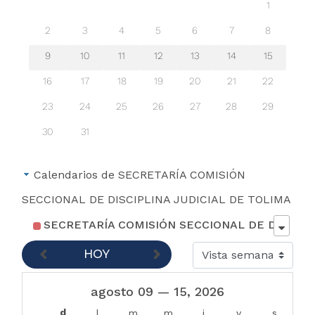
1
00
2
3
4
5
6
7
8
03:
00
9
10
11
12
13
14
15
04:
16
17
18
19
20
21
22
00
05:
23
24
25
26
27
28
29
00
30
31
06:
00
Calendarios de SECRETARÍA COMISIÓN
07:
00
SECCIONAL DE DISCIPLINA JUDICIAL DE TOLIMA
08:
SECRETARÍA COMISIÓN SECCIONAL DE DISCIPLINA JUDICIAL DE TOLIMA
00
09:
HOY
00
10:
agosto 09 — 15, 2026
00