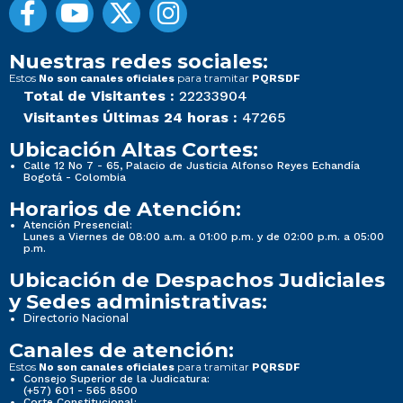
Nuestras redes sociales:
Estos
para tramitar
No son canales oficiales
PQRSDF
Total de Visitantes :
22233904
Visitantes Últimas 24 horas :
47265
Ubicación Altas Cortes:
Calle 12 No 7 - 65, Palacio de Justicia Alfonso Reyes Echandía
Bogotá - Colombia
Horarios de Atención:
Atención Presencial:
Lunes a Viernes de 08:00 a.m. a 01:00 p.m. y de 02:00 p.m. a 05:00
p.m.
Ubicación de Despachos Judiciales
y Sedes administrativas:
Directorio Nacional
Canales de atención:
Estos
para tramitar
No son canales oficiales
PQRSDF
Consejo Superior de la Judicatura:
(+57) 601 - 565 8500
Corte Constitucional: