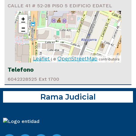
CALLE 41 # 52-28 PISO 5 EDIFICIO EDATEL
+
−
Leaflet
OpenStreetMap
| ©
contributors
Telefono
6042328525 Ext 1700
Rama Judicial