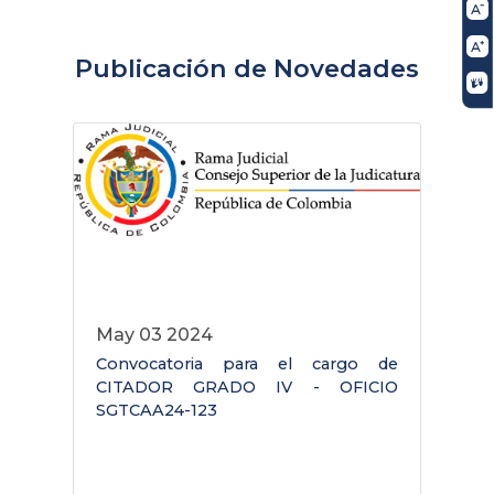
Publicación de Novedades
May 03 2024
Convocatoria para el cargo de
C
CITADOR GRADO IV - OFICIO
E
SGTCAA24-123
S