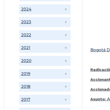
2024
2023
2022
2021
Bogotá D.
2020
Radicació
2019
Accionan
2018
Accionad
Asunto:
A
2017