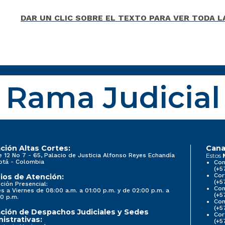
DAR UN CLIC SOBRE EL TEXTO PARA VER TODA 
Rama Judicial
ción Altas Cortes:
Cana
e 12 No 7 - 65, Palacio de Justicia Alfonso Reyes Echandía
Estos
otá - Colombia
Con
(+5
Cor
ios de Atención:
(+5
ción Presencial:
Con
s a Viernes de 08:00 a.m. a 01:00 p.m. y de 02:00 p.m. a
(+5
0 p.m.
Com
(+5
ción de Despachos Judiciales y Sedes
Cor
istrativas:
(+5