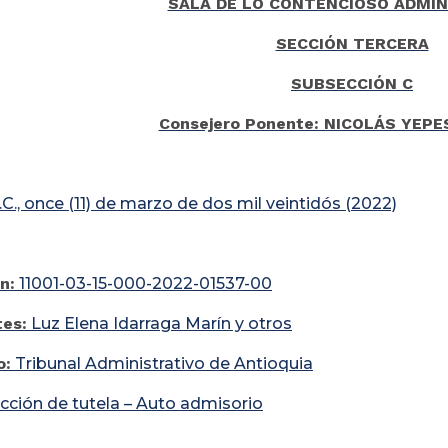
SALA DE LO CONTENCIOSO ADMIN
SECCIÓN TERCERA
SUBSECCIÓN C
Consejero Ponente: NICOLÁS YEP
C., once (11) de marzo de dos mil veintidós (2022)
n:
11001-03-15-000-2022-01537-00
tes:
Luz Elena Idarraga Marín y otros
o:
Tribunal Administrativo de Antioquia
cción de tutela – Auto admisorio