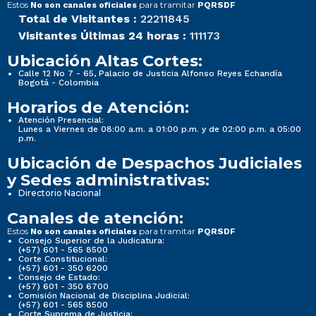
Estos
para tramitar
No son canales oficiales
PQRSDF
Total de Visitantes :
22211845
Visitantes Últimas 24 horas :
111173
Ubicación Altas Cortes:
Calle 12 No 7 - 65, Palacio de Justicia Alfonso Reyes Echandía
Bogotá - Colombia
Horarios de Atención:
Atención Presencial:
Lunes a Viernes de 08:00 a.m. a 01:00 p.m. y de 02:00 p.m. a 05:00
p.m.
Ubicación de Despachos Judiciales
y Sedes administrativas:
Directorio Nacional
Canales de atención:
Estos
para tramitar
No son canales oficiales
PQRSDF
Consejo Superior de la Judicatura:
(+57) 601 - 565 8500
Corte Constitucional:
(+57) 601 - 350 6200
Consejo de Estado:
(+57) 601 - 350 6700
Comisión Nacional de Disciplina Judicial:
(+57) 601 - 565 8500
Corte Suprema de Justicia: