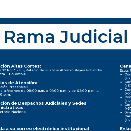
Rama Judicial
ción Altas Cortes:
Cana
e 12 No 7 - 65, Palacio de Justicia Alfonso Reyes Echandía
Estos
otá - Colombia
Con
(+5
Cor
ios de Atención:
(+5
ción Presencial:
Con
s a Viernes de 08:00 a.m. a 01:00 p.m. y de 02:00 p.m. a
(+5
0 p.m.
Com
(+5
ción de Despachos Judiciales y Sedes
Cor
istrativas:
(+5
ctorio Nacional
Dir
Car
(+5
a a su correo electrónico institucional
Enla