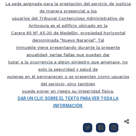
La sede asignada para la prestación del servicio de justicia
de manera presencial a los
usuarios del Tribunal Contencioso Administrativo de
Antioquia es el edificio ubicado en la
Carera 65 Nº 45-20 de Medellín, propiedad horizontal
denominada "Nuevo Naranjal", Tal
inmueble viene presentando durante la presente
anualidad, serias fallas que puedan dar
lugar a la ocurrencia a algún siniestro que amenace, no
solo la seguridad y salud de
quienes en él permanecen o se presenten como usuarios
del servicio, sino también
puede poner en riesgo su integridad física.
DAR UN CLIC SOBRE EL TEXTO PARA VER TODA LA
INFORMACIÓN