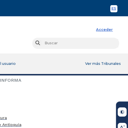
ES
Spani
Acceder
Busc
Buscar
l usuario
Ver más Tribunales
 INFORMA
tura
e Antioquia