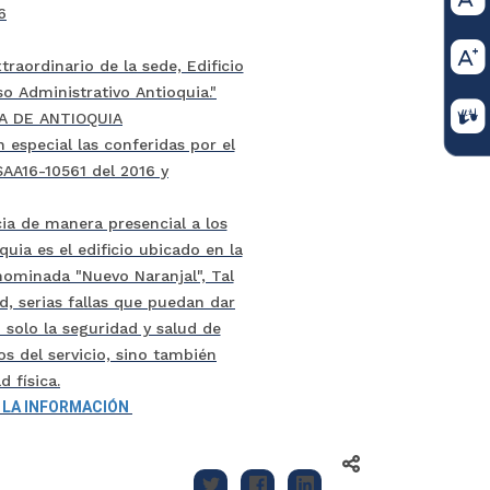
6
traordinario de la sede, Edificio
o Administrativo Antioquia."
A DE ANTIOQUIA
n especial las conferidas por el
SAA16-10561 del 2016 y
cia de manera presencial a los
uia es el edificio ubicado en la
nominada "Nuevo Naranjal", Tal
, serias fallas que puedan dar
 solo la seguridad y salud de
 del servicio, sino también
 física.
A LA INFORMACIÓN