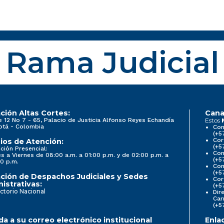
Rama Judicial
ción Altas Cortes:
Cana
e 12 No 7 - 65, Palacio de Justicia Alfonso Reyes Echandía
Estos
otá - Colombia
Con
(+5
Cor
ios de Atención:
(+5
ción Presencial:
Con
s a Viernes de 08:00 a.m. a 01:00 p.m. y de 02:00 p.m. a
(+5
0 p.m.
Com
(+5
ción de Despachos Judiciales y Sedes
Cor
istrativas:
(+5
ctorio Nacional
Dir
Car
(+5
a a su correo electrónico institucional
Enla