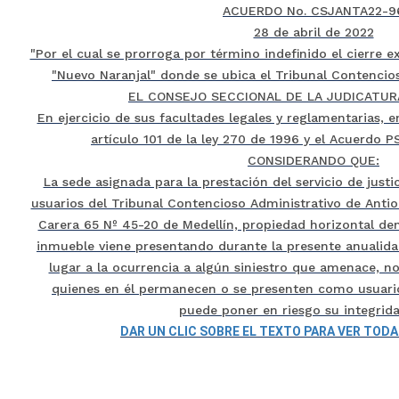
ACUERDO No. CSJANTA22-9
28 de abril de 2022
"Por el cual se prorroga por término indefinido el cierre ex
"Nuevo Naranjal" donde se ubica el Tribunal Contencios
EL CONSEJO SECCIONAL DE LA JUDICATUR
En ejercicio de sus facultades legales y reglamentarias, e
artículo 101 de la ley 270 de 1996 y el Acuerdo P
CONSIDERANDO QUE:
La sede asignada para la prestación del servicio de justi
usuarios del Tribunal Contencioso Administrativo de Antioq
Carera 65 Nº 45-20 de Medellín, propiedad horizontal de
inmueble viene presentando durante la presente anualidad
lugar a la ocurrencia a algún siniestro que amenace, no
quienes en él permanecen o se presenten como usuarios
puede poner en riesgo su integridad
DAR UN CLIC SOBRE EL TEXTO PARA VER TOD