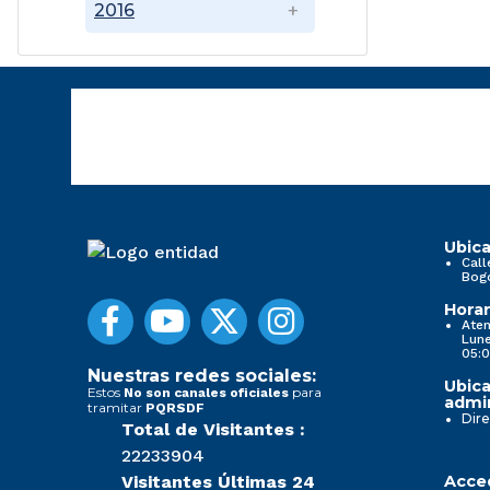
2016
Ubica
Call
Bog
Horar
Aten
Lune
05:0
Nuestras redes sociales:
Ubica
Estos
para
No son canales oficiales
admin
tramitar
PQRSDF
Dire
Total de Visitantes :
22233904
Visitantes Últimas 24
Acced