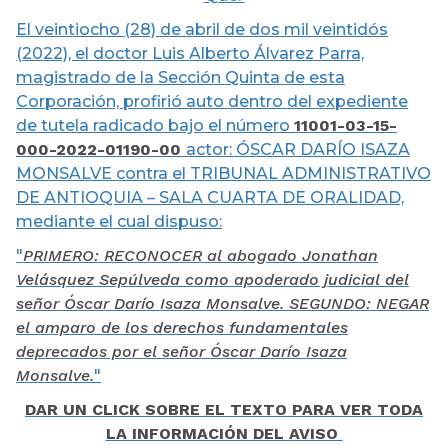
El veintiocho (28) de abril de dos mil veintidós
(2022), el doctor Luis Alberto Álvarez Parra,
magistrado de la Sección Quinta de esta
Corporación, profirió auto dentro del expediente
de tutela radicado bajo el número
11001-03-15-
000-2022-01190-00
actor: ÓSCAR DARÍO ISAZA
MONSALVE contra el TRIBUNAL ADMINISTRATIVO
DE ANTIOQUIA – SALA CUARTA DE ORALIDAD,
mediante el cual dispuso:
"
PRIMERO: RECONOCER al abogado Jonathan
Velásquez Sepúlveda como apoderado judicial del
señor Óscar Darío Isaza Monsalve. SEGUNDO: NEGAR
el amparo de los derechos fundamentales
deprecados por el señor Óscar Darío Isaza
Monsalve.
"
DAR UN CLICK SOBRE EL TEXTO PARA VER TODA
LA INFORMACIÓN DEL
AVISO