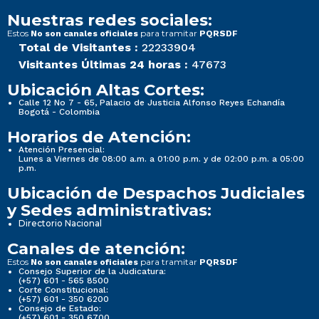
Nuestras redes sociales:
Estos
para tramitar
No son canales oficiales
PQRSDF
Total de Visitantes :
22233904
Visitantes Últimas 24 horas :
47673
Ubicación Altas Cortes:
Calle 12 No 7 - 65, Palacio de Justicia Alfonso Reyes Echandía
Bogotá - Colombia
Horarios de Atención:
Atención Presencial:
Lunes a Viernes de 08:00 a.m. a 01:00 p.m. y de 02:00 p.m. a 05:00
p.m.
Ubicación de Despachos Judiciales
y Sedes administrativas:
Directorio Nacional
Canales de atención:
Estos
para tramitar
No son canales oficiales
PQRSDF
Consejo Superior de la Judicatura:
(+57) 601 - 565 8500
Corte Constitucional:
(+57) 601 - 350 6200
Consejo de Estado:
(+57) 601 - 350 6700