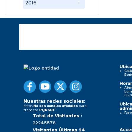
2016
Ubica
Call
Bog
Horar
Aten
Lune
05:0
Nuestras redes sociales:
Ubica
Estos
para
No son canales oficiales
admin
tramitar
PQRSDF
Dire
Total de Visitantes :
22245578
Visitantes Últimas 24
Acced