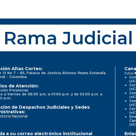
Rama Judicial
ción Altas Cortes:
Cana
e 12 No 7 - 65, Palacio de Justicia Alfonso Reyes Echandía
Estos
otá - Colombia
Con
(+5
Cor
ios de Atención:
(+5
ción Presencial:
Con
s a Viernes de 08:00 a.m. a 01:00 p.m. y de 02:00 p.m. a
(+5
0 p.m.
Com
(+5
ción de Despachos Judiciales y Sedes
Cor
istrativas:
(+5
ctorio Nacional
Dir
Car
(+5
a a su correo electrónico institucional
Enla