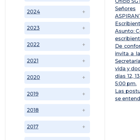
Oficio S
Señores
2024
ASPIRAN
Escribient
2023
Asunto: C
escribient
2022
De confor
invita a 
2021
Secretarí
vida y do
días 12, 1
2020
5:00 pm.
Las postu
2019
se entend
2018
2017