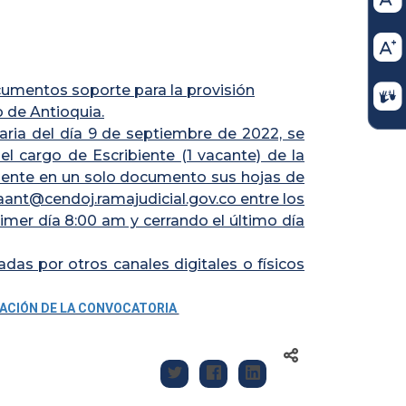
cumentos soporte para la provisión
o de Antioquia.
aria del día 9 de septiembre de 2022, se
el cargo de Escribiente (1 vacante) de la
emente en un solo documento sus hojas de
aant@cendoj.ramajudicial.gov.co entre los
rimer día 8:00 am y cerrando el último día
das por otros canales digitales o físicos
MACIÓN DE LA CONVOCATORIA