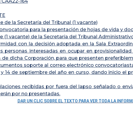
GTCAA22-164
TE
e de la Secretaría del Tribunal (1 vacante)
onvocatoria para la presentación de hojas de vida y do
e (1 vacante) de la Secretaría del Tribunal Administrativ
midad con la decisión adoptada en la Sala Extraordin
las personas interesadas en ocupar en provisionalidad 
a de dicha Corporación, para que presenten preferibl
cumentos soporte al correo electrónico convocatoriast
3 y 14 de septiembre del año en curso, dando inicio el p
laciones recibidas por fuera del lapso señalado o envia
erán por no presentadas.
DAR UN CLIC SOBRE EL TEXTO PARA VER TODA LA INFOR