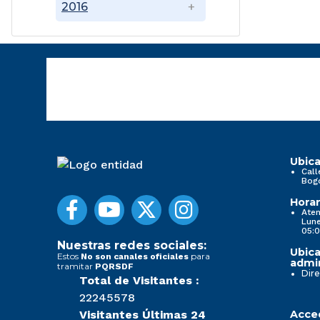
2016
Ubica
Call
Bog
Horar
Aten
Lune
05:0
Nuestras redes sociales:
Ubica
Estos
para
No son canales oficiales
admin
tramitar
PQRSDF
Dire
Total de Visitantes :
22245578
Visitantes Últimas 24
Acced