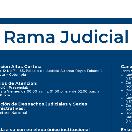
Rama Judicial
ción Altas Cortes:
Cana
e 12 No 7 - 65, Palacio de Justicia Alfonso Reyes Echandía
Estos
otá - Colombia
Con
(+5
Cor
ios de Atención:
(+5
ción Presencial:
Con
s a Viernes de 08:00 a.m. a 01:00 p.m. y de 02:00 p.m. a
(+5
0 p.m.
Com
(+5
ción de Despachos Judiciales y Sedes
Cor
istrativas:
(+5
ctorio Nacional
Dir
Car
(+5
a a su correo electrónico institucional
Enla