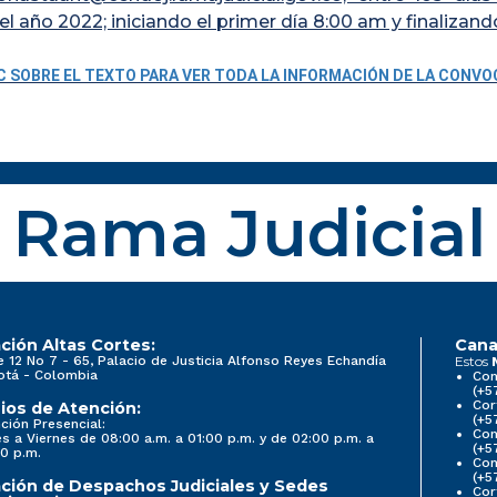
l año 2022; iniciando el primer día 8:00 am y finalizand
C SOBRE EL TEXTO PARA VER TODA LA INFORMACIÓN DE LA CONV
Rama Judicial
ción Altas Cortes:
Cana
e 12 No 7 - 65, Palacio de Justicia Alfonso Reyes Echandía
Estos
otá - Colombia
Con
(+5
Cor
ios de Atención:
(+5
ción Presencial:
Con
s a Viernes de 08:00 a.m. a 01:00 p.m. y de 02:00 p.m. a
(+5
0 p.m.
Com
(+5
ción de Despachos Judiciales y Sedes
Cor