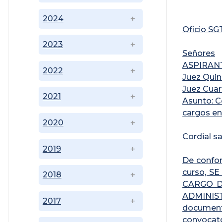
2024
Oficio S
2023
Señores
ASPIRAN
2022
Juez Quinc
Juez Cuar
2021
Asunto: C
cargos en
2020
Cordial sa
2019
De confor
curso, 
2018
CARGO D
ADMINIST
2017
docume
convocato