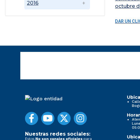
2016
octubre de
DAR UN CLI
Ubica
Call
Bog
Horar
Aten
Lune
05:0
Nuestras redes sociales:
Ubica
Estos
para
No son canales oficiales