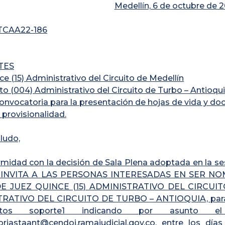
Medellín, 6 de octubre de 
GTCAA22-186
TES
e (15) Administrativo del Circuito de Medellín
to (004) Administrativo del Circuito de Turbo – Antioqu
onvocatoria para la presentación de hojas de vida y do
 provisionalidad.
ludo,
midad con la decisión de Sala Plena adoptada en la ses
SE INVITA A LAS PERSONAS INTERESADAS EN SER 
E JUEZ QUINCE (15) ADMINISTRATIVO DEL CIRCUI
RATIVO DEL CIRCUITO DE TURBO – ANTIOQUIA, para que 
ntos soporte1 indicando por asunto el 
riastaant@cendoj.ramajudicial.gov.co, entre los día