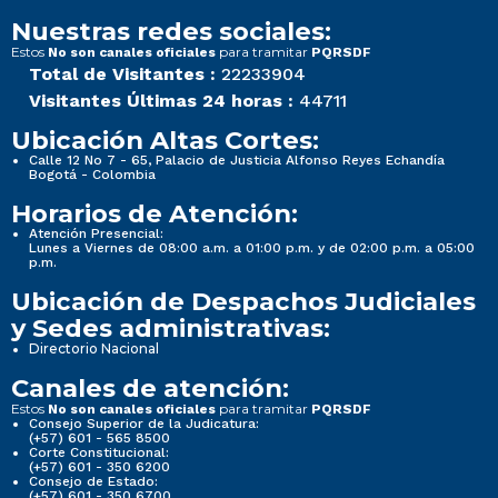
Nuestras redes sociales:
Estos
para tramitar
No son canales oficiales
PQRSDF
Total de Visitantes :
22233904
Visitantes Últimas 24 horas :
44711
Ubicación Altas Cortes:
Calle 12 No 7 - 65, Palacio de Justicia Alfonso Reyes Echandía
Bogotá - Colombia
Horarios de Atención:
Atención Presencial:
Lunes a Viernes de 08:00 a.m. a 01:00 p.m. y de 02:00 p.m. a 05:00
p.m.
Ubicación de Despachos Judiciales
y Sedes administrativas:
Directorio Nacional
Canales de atención:
Estos
para tramitar
No son canales oficiales
PQRSDF
Consejo Superior de la Judicatura:
(+57) 601 - 565 8500
Corte Constitucional:
(+57) 601 - 350 6200
Consejo de Estado:
(+57) 601 - 350 6700