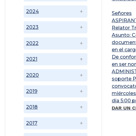
2024
Señores
ASPIRAN
2023
Relator T
Asunto: C
documento
2022
en el carg
De confor
2021
en ser n
ADMINIST
2020
soporte 
convocato
2019
miércoles 
día 5:00 
2018
DAR UN C
2017