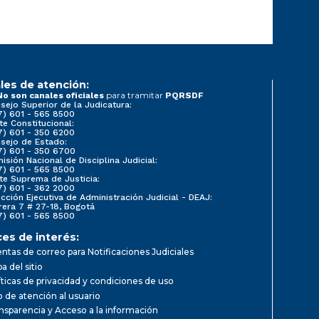
les de atención:
para tramitar
No son canales oficiales
PQRSDF
sejo Superior de la Judicatura:
7) 601 - 565 8500
te Constitucional:
7) 601 - 350 6200
sejo de Estado:
7) 601 - 350 6700
isión Nacional de Disciplina Judicial:
7) 601 - 565 8500
te Suprema de Justicia:
7) 601 - 362 2000
ección Ejecutiva de Administración Judicial - DEAJ:
rera 7 # 27-18, Bogotá
7) 601 - 565 8500
ces de interés:
ntas de correo para Notificaciones Judiciales
a del sitio
íticas de privacidad y condiciones de uso
io de atención al usuario
nsparencia y Acceso a la información