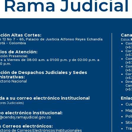
Rama Judicial
ción Altas Cortes:
Cana
e 12 No 7 - 65, Palacio de Justicia Alfonso Reyes Echandía
Estos
otá - Colombia
Con
(+5
Cor
ios de Atención:
(+5
ción Presencial:
Con
s a Viernes de 08:00 a.m. a 01:00 p.m. y de 02:00 p.m. a
(+5
0 p.m.
Com
(+5
ción de Despachos Judiciales y Sedes
Cor
istrativas:
(+5
ctorio Nacional
Dir
Car
(+5
a a su correo electrónico institucional
Enla
ores Judiciales)
Cue
Map
o electrónico institucional:
Pol
@cendoj.ramajudicial.gov.co
Sit
 Correos electrónicos:
Tra
ctorio de Correos Electrónicos Institucionales