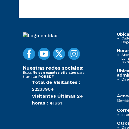
Ubica
Call
Bog
Horar
Aten
Lune
05:0
Nuestras redes sociales:
Ubica
Estos
para
No son canales oficiales
admin
tramitar
PQRSDF
Dire
Total de Visitantes :
22233904
Visitantes Últimas 24
Acced
(Servid
horas :
41661
Corre
info
Otros
Dire