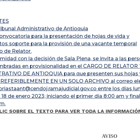
TES
ribunal Administrativo de Antioquia
onvocatoria para la presentación de hojas de vida y
s soporte para la provisión de una vacante temporal
o de Relator.
midad con la decisión de Sala Plena, se invita a las per
ombradas en provisionalidad en el CARGO DE RELATO
RATIVO DE ANTIOQUIA para que presenten sus hojas
PREFERIBLEMENTE EN UN SOLO ARCHIVO al correo ele
riastaant@cendoj.ramajudicial.gov.co entre los días lun
18 de enero 2023; iniciando el primer día 8:00 am y fina
pm.
LIC SOBRE EL TEXTO PARA VER TODA LA INFORMACI
AVISO