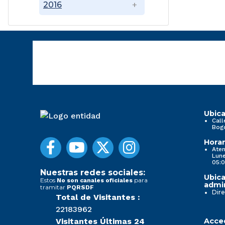
2016
Ubica
Call
Bog
Horar
Aten
Lune
05:0
Nuestras redes sociales:
Ubica
Estos
para
No son canales oficiales
admin
tramitar
PQRSDF
Dire
Total de Visitantes :
22183962
Visitantes Últimas 24
Acced