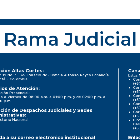
Rama Judicial
ción Altas Cortes:
Cana
e 12 No 7 - 65, Palacio de Justicia Alfonso Reyes Echandía
Estos
otá - Colombia
Con
(+5
Cor
ios de Atención:
(+5
ción Presencial:
Con
s a Viernes de 08:00 a.m. a 01:00 p.m. y de 02:00 p.m. a
(+5
0 p.m.
Com
(+5
ción de Despachos Judiciales y Sedes
Cor
istrativas:
(+5
ctorio Nacional
Dir
Car
(+5
a a su correo electrónico institucional
Enla