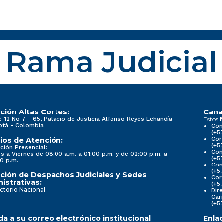
Rama Judicial
ción Altas Cortes:
Cana
e 12 No 7 - 65, Palacio de Justicia Alfonso Reyes Echandía
Estos
otá - Colombia
Con
(+5
Cor
ios de Atención:
(+5
ción Presencial:
Con
s a Viernes de 08:00 a.m. a 01:00 p.m. y de 02:00 p.m. a
(+5
0 p.m.
Com
(+5
ción de Despachos Judiciales y Sedes
Cor
istrativas:
(+5
ctorio Nacional
Dir
Car
(+5
a a su correo electrónico institucional
Enla