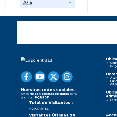
2016
Ubica
Call
Bog
Horar
Aten
Lune
05:0
Nuestras redes sociales:
Ubica
Estos
para
No son canales oficiales
admin
tramitar
PQRSDF
Dire
Total de Visitantes :
22233904
Visitantes Últimas 24
Acced