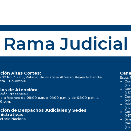
Rama Judicial
ción Altas Cortes:
Cana
e 12 No 7 - 65, Palacio de Justicia Alfonso Reyes Echandía
Estos
otá - Colombia
Con
(+5
Cor
ios de Atención:
(+5
ción Presencial:
Con
s a Viernes de 08:00 a.m. a 01:00 p.m. y de 02:00 p.m. a
(+5
0 p.m.
Com
(+5
ción de Despachos Judiciales y Sedes
Cor
istrativas:
(+5
ctorio Nacional
Dir
Car
(+5