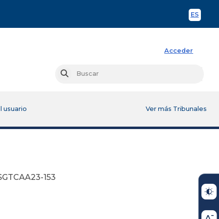
ES
Spani
Acceder
Busc
Buscar
l usuario
Ver más Tribunales
SGTCAA23-153