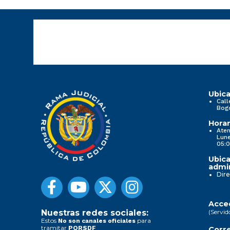
Ubica
Call
Bog
Horar
Aten
Lune
05:0
Ubica
admin
Dire
Acced
(Servid
Nuestras redes sociales:
Estos
para
No son canales oficiales
tramitar
PQRSDF
Corre