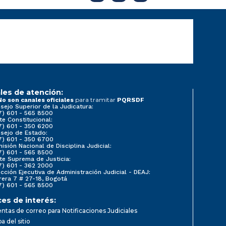
les de atención:
para tramitar
No son canales oficiales
PQRSDF
sejo Superior de la Judicatura:
7) 601 - 565 8500
te Constitucional:
7) 601 - 350 6200
sejo de Estado:
7) 601 - 350 6700
isión Nacional de Disciplina Judicial:
7) 601 - 565 8500
te Suprema de Justicia:
7) 601 - 362 2000
ección Ejecutiva de Administración Judicial - DEAJ:
rera 7 # 27-18, Bogotá
7) 601 - 565 8500
ces de interés:
ntas de correo para Notificaciones Judiciales
a del sitio