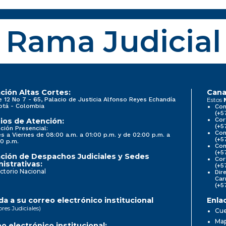
Rama Judicial
ción Altas Cortes:
Cana
e 12 No 7 - 65, Palacio de Justicia Alfonso Reyes Echandía
Estos
otá - Colombia
Con
(+5
Cor
ios de Atención:
(+5
ción Presencial:
Con
s a Viernes de 08:00 a.m. a 01:00 p.m. y de 02:00 p.m. a
(+5
0 p.m.
Com
(+5
ción de Despachos Judiciales y Sedes
Cor
istrativas:
(+5
ctorio Nacional
Dir
Car
(+5
a a su correo electrónico institucional
Enla
ores Judiciales)
Cue
Map
o electrónico institucional: