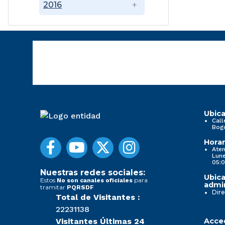
2016
Ubica
Call
Bog
Horar
Aten
Lune
05:0
Nuestras redes sociales:
Ubica
Estos
para
No son canales oficiales
admin
tramitar
PQRSDF
Dire
Total de Visitantes :
22231138
Visitantes Últimas 24
Acced