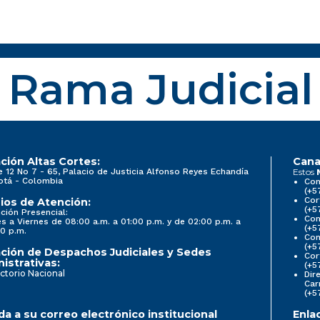
Rama Judicial
ción Altas Cortes:
Cana
e 12 No 7 - 65, Palacio de Justicia Alfonso Reyes Echandía
Estos
otá - Colombia
Con
(+5
Cor
ios de Atención:
(+5
ción Presencial:
Con
s a Viernes de 08:00 a.m. a 01:00 p.m. y de 02:00 p.m. a
(+5
0 p.m.
Com
(+5
ción de Despachos Judiciales y Sedes
Cor
istrativas:
(+5
ctorio Nacional
Dir
Car
(+5
a a su correo electrónico institucional
Enla