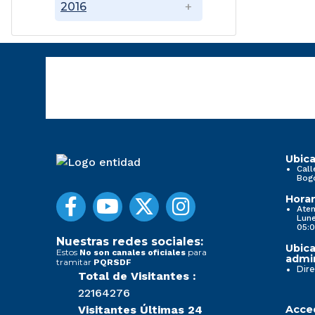
2016
Ubica
Call
Bog
Horar
Aten
Lune
05:0
Nuestras redes sociales:
Ubica
Estos
para
No son canales oficiales
admin
tramitar
PQRSDF
Dire
Total de Visitantes :
22164276
Visitantes Últimas 24
Acced