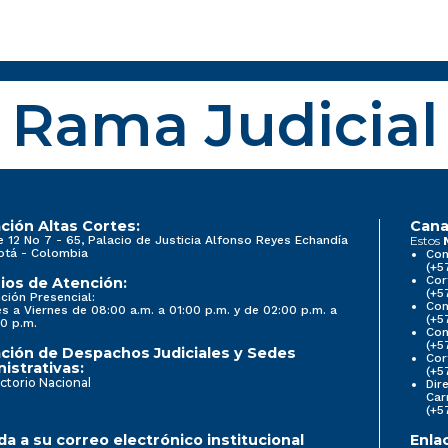
Rama Judicial
ción Altas Cortes:
Cana
e 12 No 7 - 65, Palacio de Justicia Alfonso Reyes Echandía
Estos
otá - Colombia
Con
(+5
Cor
ios de Atención:
(+5
ción Presencial:
Con
s a Viernes de 08:00 a.m. a 01:00 p.m. y de 02:00 p.m. a
(+5
0 p.m.
Com
(+5
ción de Despachos Judiciales y Sedes
Cor
istrativas:
(+5
ctorio Nacional
Dir
Car
(+5
a a su correo electrónico institucional
Enla