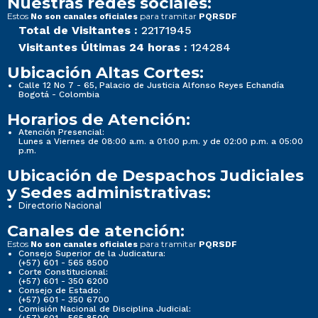
Nuestras redes sociales:
Estos
para tramitar
No son canales oficiales
PQRSDF
Total de Visitantes :
22171945
Visitantes Últimas 24 horas :
124284
Ubicación Altas Cortes:
Calle 12 No 7 - 65, Palacio de Justicia Alfonso Reyes Echandía
Bogotá - Colombia
Horarios de Atención:
Atención Presencial:
Lunes a Viernes de 08:00 a.m. a 01:00 p.m. y de 02:00 p.m. a 05:00
p.m.
Ubicación de Despachos Judiciales
y Sedes administrativas:
Directorio Nacional
Canales de atención:
Estos
para tramitar
No son canales oficiales
PQRSDF
Consejo Superior de la Judicatura:
(+57) 601 - 565 8500
Corte Constitucional:
(+57) 601 - 350 6200
Consejo de Estado:
(+57) 601 - 350 6700
Comisión Nacional de Disciplina Judicial: