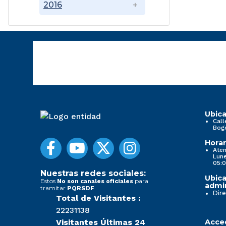
2016
Ubica
Call
Bog
Horar
Aten
Lune
05:0
Nuestras redes sociales:
Ubica
Estos
para
No son canales oficiales
admin
tramitar
PQRSDF
Dire
Total de Visitantes :
22231138
Visitantes Últimas 24
Acced