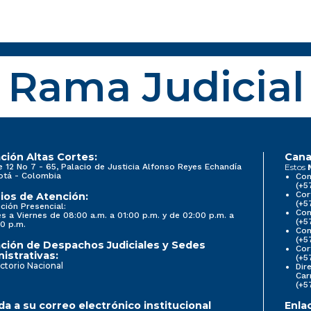
Rama Judicial
ción Altas Cortes:
Cana
e 12 No 7 - 65, Palacio de Justicia Alfonso Reyes Echandía
Estos
otá - Colombia
Con
(+5
Cor
ios de Atención:
(+5
ción Presencial:
Con
s a Viernes de 08:00 a.m. a 01:00 p.m. y de 02:00 p.m. a
(+5
0 p.m.
Com
(+5
ción de Despachos Judiciales y Sedes
Cor
istrativas:
(+5
ctorio Nacional
Dir
Car
(+5
a a su correo electrónico institucional
Enla