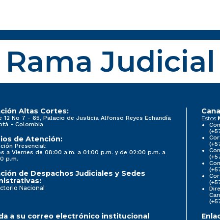
Rama Judicial
ción Altas Cortes:
Cana
e 12 No 7 - 65, Palacio de Justicia Alfonso Reyes Echandía
Estos
otá - Colombia
Con
(+5
Cor
ios de Atención:
(+5
ción Presencial:
Con
s a Viernes de 08:00 a.m. a 01:00 p.m. y de 02:00 p.m. a
(+5
0 p.m.
Com
(+5
ción de Despachos Judiciales y Sedes
Cor
istrativas:
(+5
ctorio Nacional
Dir
Car
(+5
a a su correo electrónico institucional
Enla