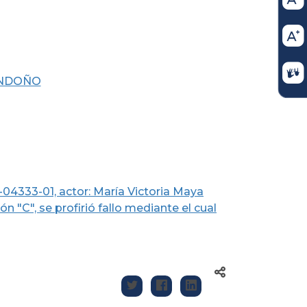
ONDOÑO
-04333-01, actor: María Victoria Maya
"C", se profirió fallo mediante el cual