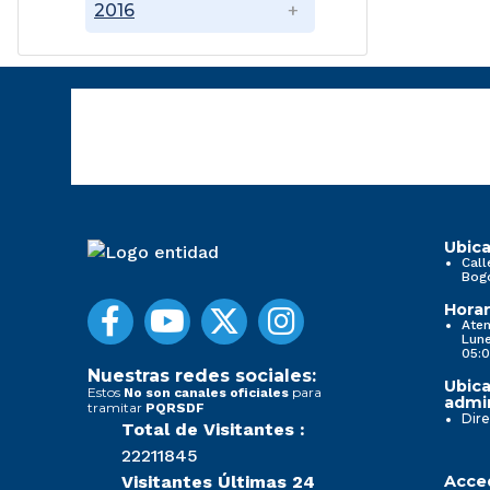
2016
Ubica
Call
Bog
Horar
Aten
Lune
05:0
Nuestras redes sociales:
Ubica
Estos
para
No son canales oficiales
admin
tramitar
PQRSDF
Dire
Total de Visitantes :
22211845
Visitantes Últimas 24
Acced