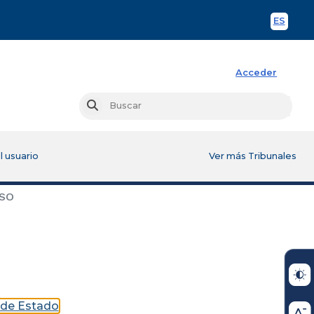
ES
Spani
Acceder
Busc
Buscar
l usuario
Ver más Tribunales
SO
o de Estado